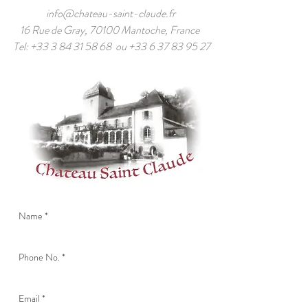
info@chateau-saint-claude.fr
16 Rue de Gray, 70100 Mantoche, France
Tel:
+33 3 84 31 58 68
ou
+33 6 37 83 95 27